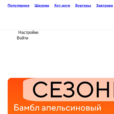
Доставка еды
Нововоронеж
79920524346
Ваш язык
ru
Настройки
Войти
Главная
Акции
Отзывы
О нас